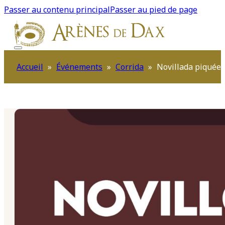
Passer au contenu principal
Passer au pied de page
Accueil
»
Événements
»
Corrida
»
Novillada piquée