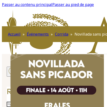
Passer au contenu principal
Passer au pied de page
Accueil
»
Événements
»
Corrida
»
Novillada sans pic
RECHERCHER SUR LE SITE