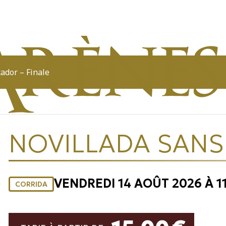
ador – Finale
NOVILLADA SANS 
VENDREDI 14 AOÛT 2026 À 1
CORRIDA