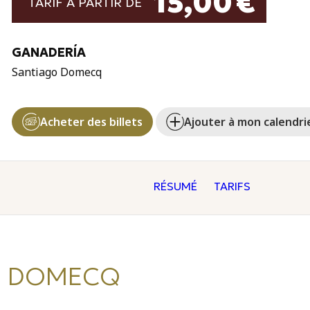
15,00 €
TARIF À PARTIR DE
GANADERÍA
Santiago Domecq
Acheter des billets
Ajouter à mon calendri
RÉSUMÉ
TARIFS
O DOMECQ