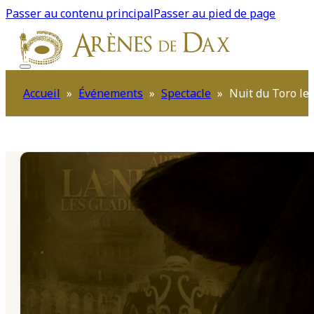
Passer au contenu principal
Passer au pied de page
Accueil
»
Événements
»
Spectacle
»
Nuit du Toro le