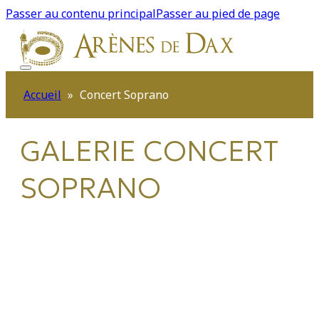
Passer au contenu principal
Passer au pied de page
Accueil
»
Concert Soprano
GALERIE
CONCERT
SOPRANO