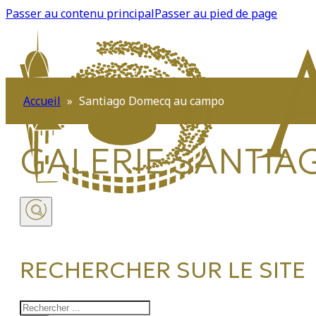
Passer au contenu principal
Passer au pied de page
Accueil
»
Santiago Domecq au campo
GALERIE
SANTIA
RECHERCHER SUR LE SITE