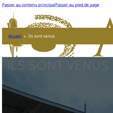
Passer au contenu principal
Passer au pied de page
Accueil
»
Ils sont venus
ILS SONT VENUS
RECHERCHER SUR LE SITE